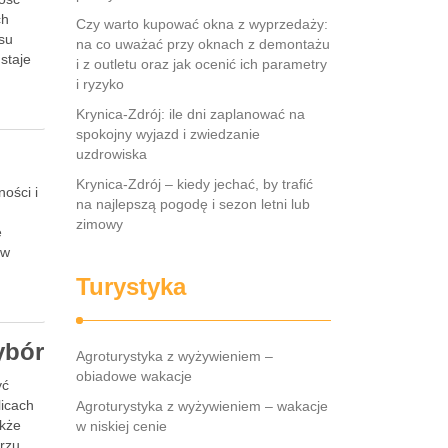
ch
Czy warto kupować okna z wyprzedaży:
ksu
na co uważać przy oknach z demontażu
staje
i z outletu oraz jak ocenić ich parametry
i ryzyko
Krynica-Zdrój: ile dni zaplanować na
spokojny wyjazd i zwiedzanie
uzdrowiska
Krynica-Zdrój – kiedy jechać, by trafić
ości i
na najlepszą pogodę i sezon letni lub
zimowy
e
ów
Turystyka
ybór
Agroturystyka z wyżywieniem –
obiadowe wakacje
yć
licach
Agroturystyka z wyżywieniem – wakacje
akże
w niskiej cenie
rzu.