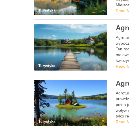
Miejsca
Turystyka
Read 
Agr
Agrotur
wypoczy
Ten rod
malown
świeży
Turystyka
Read 
Agr
Agrotu
prawdzi
pełen 
wpływ 
tylko r
Turystyka
Read 