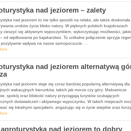
oturystyka nad jeziorem – zalety
ystyka nad jeziorem to nie tylko sposób na relaks, ale także doskonała
rywania uroków życia blisko natury. W pięknych polskich krajobrazach
 cieszyć się aktywnym wypoczynkiem, wykorzystując możliwości, jakie
 – od wędkowania po kajakarstwo. To unikalne połączenie sprzyja regen
az pozytywnie wpływa na nasze samopoczucie. …
More
oturystyka nad jeziorem alternatywą gór
za
ystyka nad jeziorem staje się coraz bardziej popularną alternatywą dla
yjnych wakacyjnych kierunków, takich jak morze czy góry. Malownicze
ie, spokój oraz bliskość natury przyciągają turystów szukających
ycznych doświadczeń i aktywnego wypoczynku. W takich miejscach mo
wać się lokalnymi specjałami, angażując się w życie wiejskie oraz korz
rodnych atrakcji, …
More
 agroturystyka nad jeziorem to dobry