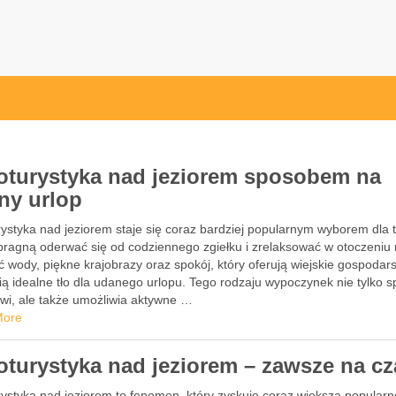
oturystyka nad jeziorem sposobem na
ny urlop
ystyka nad jeziorem staje się coraz bardziej popularnym wyborem dla 
pragną oderwać się od codziennego zgiełku i zrelaksować w otoczeniu 
ć wody, piękne krajobrazy oraz spokój, który oferują wiejskie gospodar
ą idealne tło dla udanego urlopu. Tego rodzaju wypoczynek nie tylko s
owi, ale także umożliwia aktywne …
More
oturystyka nad jeziorem – zawsze na cz
rystyka nad jeziorem to fenomen, który zyskuje coraz większą popular