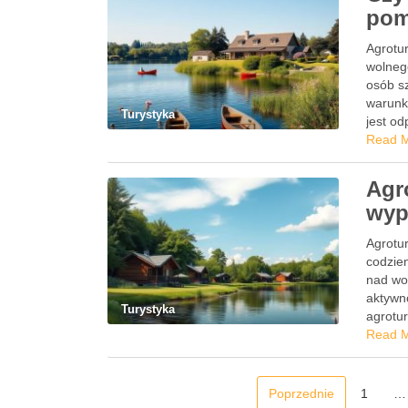
pom
Agrotu
wolneg
osób sz
warunki
Turystyka
jest o
Read 
Agr
wyp
Agrotu
codzien
nad wod
aktywno
Turystyka
agrotu
Read 
Poprzednie
1
…