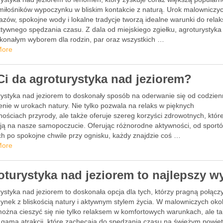
miłośników wypoczynku w bliskim kontakcie z naturą. Urok malowniczy
azów, spokojne wody i lokalne tradycje tworzą idealne warunki do rela
tywnego spędzania czasu. Z dala od miejskiego zgiełku, agroturystyka 
skonałym wyborem dla rodzin, par oraz wszystkich …
More
Ci da agroturystyka nad jeziorem?
rystyka nad jeziorem to doskonały sposób na oderwanie się od codzienn
nie w urokach natury. Nie tylko pozwala na relaks w pięknych
nościach przyrody, ale także oferuje szereg korzyści zdrowotnych, któr
ją na nasze samopoczucie. Oferując różnorodne aktywności, od sport
h po spokojne chwile przy ognisku, każdy znajdzie coś …
More
oturystyka nad jeziorem to najlepszy w
ystyka nad jeziorem to doskonała opcja dla tych, którzy pragną połącz
ynek z bliskością natury i aktywnym stylem życia. W malowniczych oko
można cieszyć się nie tylko relaksem w komfortowych warunkach, ale t
 gamą atrakcji, które zachęcają do spędzania czasu na świeżym powiet