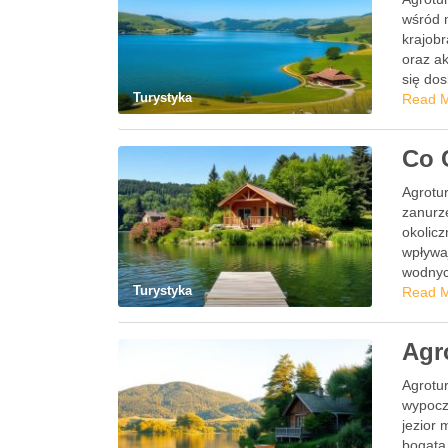
wśród 
krajobr
oraz ak
się do
Turystyka
Read 
Co 
Agrotu
zanurze
okolicz
wpływa
wodnyc
Turystyka
Read 
Agr
Agrotur
wypocz
jezior 
bogatą