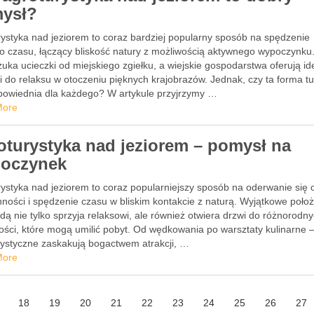
ysł?
rystyka nad jeziorem to coraz bardziej popularny sposób na spędzenie
o czasu, łączący bliskość natury z możliwością aktywnego wypoczynku
uka ucieczki od miejskiego zgiełku, a wiejskie gospodarstwa oferują id
 do relaksu w otoczeniu pięknych krajobrazów. Jednak, czy ta forma tu
dpowiednia dla każdego? W artykule przyjrzymy …
More
oturystyka nad jeziorem – pomysł na
oczynek
rystyka nad jeziorem to coraz popularniejszy sposób na oderwanie się 
ności i spędzenie czasu w bliskim kontakcie z naturą. Wyjątkowe poło
ą nie tylko sprzyja relaksowi, ale również otwiera drzwi do różnorodn
ści, które mogą umilić pobyt. Od wędkowania po warsztaty kulinarne –
rystyczne zaskakują bogactwem atrakcji, …
More
18
19
20
21
22
23
24
25
26
27