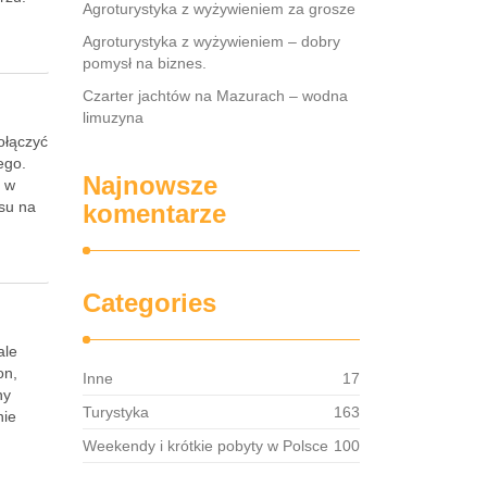
Agroturystyka z wyżywieniem za grosze
Agroturystyka z wyżywieniem – dobry
pomysł na biznes.
Czarter jachtów na Mazurach – wodna
limuzyna
ołączyć
ego.
Najnowsze
s w
su na
komentarze
Categories
ale
on,
Inne
17
ny
Turystyka
163
nie
Weekendy i krótkie pobyty w Polsce
100