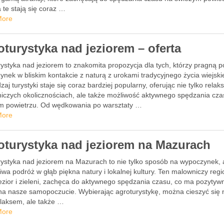
 te stają się coraz …
More
oturystyka nad jeziorem – oferta
ystyka nad jeziorem to znakomita propozycja dla tych, którzy pragną p
nek w bliskim kontakcie z naturą z urokami tradycyjnego życia wiejski
zaj turystyki staje się coraz bardziej popularny, oferując nie tylko relak
iczych okolicznościach, ale także możliwość aktywnego spędzania cza
m powietrzu. Od wędkowania po warsztaty …
More
oturystyka nad jeziorem na Mazurach
rystyka nad jeziorem na Mazurach to nie tylko sposób na wypoczynek, 
wa podróż w głąb piękna natury i lokalnej kultury. Ten malowniczy regi
jezior i zieleni, zachęca do aktywnego spędzania czasu, co ma pozytyw
na nasze samopoczucie. Wybierając agroturystykę, można cieszyć się 
elaksem, ale także …
More