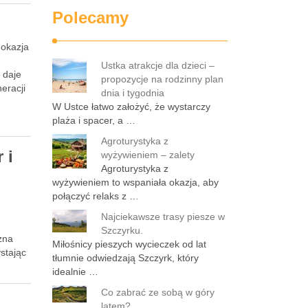
Polecamy
 okazja
Ustka atrakcje dla dzieci –
 daje
propozycje na rodzinny plan
eracji
dnia i tygodnia
W Ustce łatwo założyć, że wystarczy
plaża i spacer, a …
Agroturystyka z
 i
wyżywieniem – zalety
Agroturystyka z
wyżywieniem to wspaniała okazja, aby
połączyć relaks z …
Najciekawsze trasy piesze w
Szczyrku.
żna
Miłośnicy pieszych wycieczek od lat
ystając
tłumnie odwiedzają Szczyrk, który
idealnie …
Co zabrać ze sobą w góry
latem?