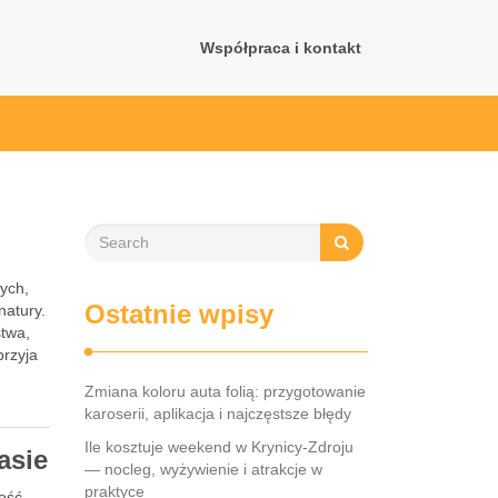
Współpraca i kontakt
tych,
Ostatnie wpisy
natury.
stwa,
przyja
Zmiana koloru auta folią: przygotowanie
karoserii, aplikacja i najczęstsze błędy
Ile kosztuje weekend w Krynicy-Zdroju
asie
— nocleg, wyżywienie i atrakcje w
praktyce
ność