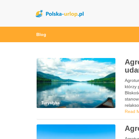
polska-urlop.pl
Blog
Agr
uda
Agrotur
którzy 
Bliskoś
stanowi
Turystyka
relaks
Read 
Agr
Agrotu