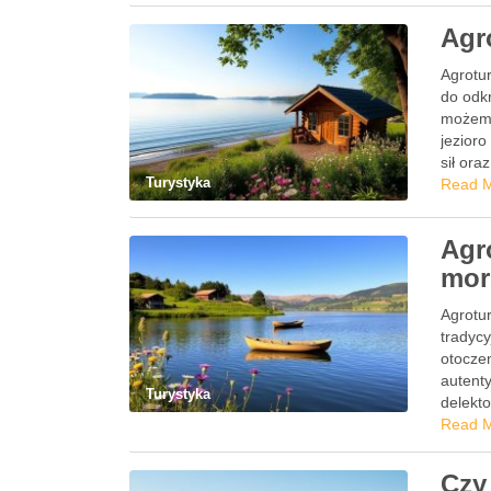
Agr
Agrotur
do odk
możemy
jezioro
sił or
Turystyka
Read 
Agr
mor
Agrotur
tradyc
otoczen
autent
Turystyka
delekto
z różno
Read 
Czy