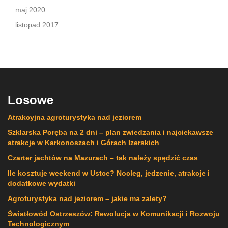
maj 2020
listopad 2017
Losowe
Atrakcyjna agroturystyka nad jeziorem
Szklarska Poręba na 2 dni – plan zwiedzania i najciekawsze
atrakcje w Karkonoszach i Górach Izerskich
Czarter jachtów na Mazurach – tak należy spędzić czas
Ile kosztuje weekend w Ustce? Nocleg, jedzenie, atrakcje i
dodatkowe wydatki
Agroturystyka nad jeziorem – jakie ma zalety?
Światłowód Ostrzeszów: Rewolucja w Komunikacji i Rozwoju
Technologicznym