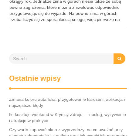
okrągły rok. Jednakże zima w górach niesie także ze sobą
pewne zagrożenia, które można zniwelować odpowiednio
przygotowując się do wyjazdu. Na pewno zima w górach
trzeba liczyć się ze sporą ilością śniegu, więc pierwsze na
liście rzeczy na wyjazd w …
Ostatnie wpisy
Zmiana koloru auta folią: przygotowanie karoserii, aplikacja i
najczęstsze błędy
Ile kosztuje weekend w Krynicy-Zdroju — nocleg, wyżywienie
i atrakcje w praktyce
Czy warto kupować okna z wyprzedaży: na co uważać przy
oknach z demontażu i z outletu oraz jak ocenić ich parametry