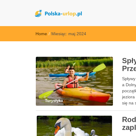
polska-urlop.pl
Home
/
Miesiąc:
maj 2024
Spł
Prz
Spływy
a Doln
początk
jeziora
Turystyka
się na
Rod
zap