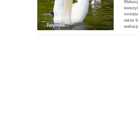
Wakacj
świeży
mnóstwo
także 
Turystyka
wakacj