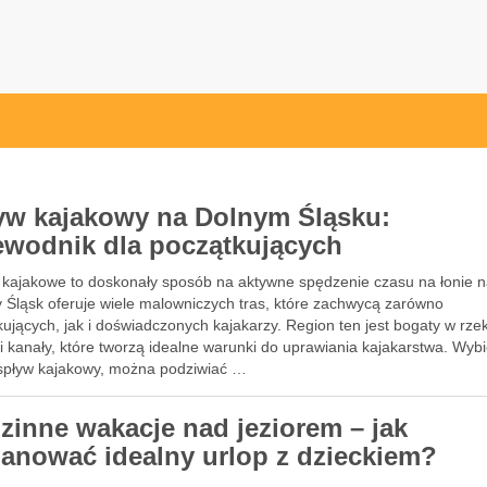
yw kajakowy na Dolnym Śląsku:
ewodnik dla początkujących
 kajakowe to doskonały sposób na aktywne spędzenie czasu na łonie n
y Śląsk oferuje wiele malowniczych tras, które zachwycą zarówno
ujących, jak i doświadczonych kajakarzy. Region ten jest bogaty w rzek
 i kanały, które tworzą idealne warunki do uprawiania kajakarstwa. Wyb
 spływ kajakowy, można podziwiać …
zinne wakacje nad jeziorem – jak
lanować idealny urlop z dzieckiem?