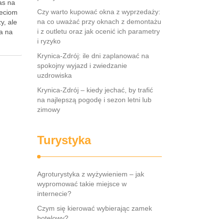
as na
Czy warto kupować okna z wyprzedaży:
ieciom
na co uważać przy oknach z demontażu
y, ale
i z outletu oraz jak ocenić ich parametry
a na
i ryzyko
Krynica-Zdrój: ile dni zaplanować na
spokojny wyjazd i zwiedzanie
uzdrowiska
Krynica-Zdrój – kiedy jechać, by trafić
na najlepszą pogodę i sezon letni lub
zimowy
Turystyka
Agroturystyka z wyżywieniem – jak
wypromować takie miejsce w
internecie?
Czym się kierować wybierając zamek
hotelowy?