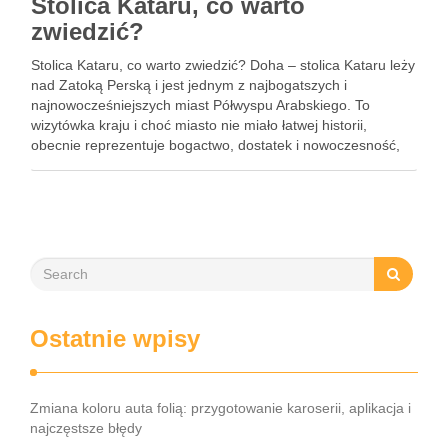
Stolica Kataru, co warto
zwiedzić?
Stolica Kataru, co warto zwiedzić? Doha – stolica Kataru leży
nad Zatoką Perską i jest jednym z najbogatszych i
najnowocześniejszych miast Półwyspu Arabskiego. To
wizytówka kraju i choć miasto nie miało łatwej historii,
obecnie reprezentuje bogactwo, dostatek i nowoczesność,
mocno podkreślając, że Katar potrafił wykorzystać swoją
gospodarczą szansę. To również …
Ostatnie wpisy
Zmiana koloru auta folią: przygotowanie karoserii, aplikacja i
najczęstsze błędy