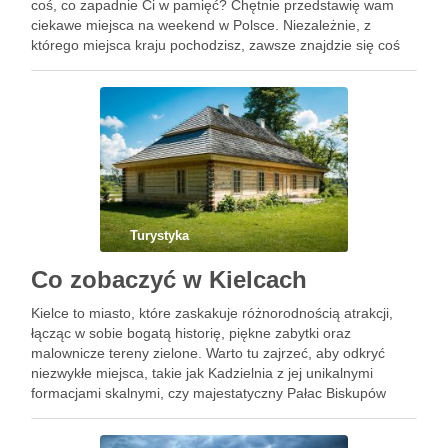
coś, co zapadnie Ci w pamięć? Chętnie przedstawię wam
ciekawe miejsca na weekend w Polsce. Niezależnie, z
którego miejsca kraju pochodzisz, zawsze znajdzie się coś
godnego uwagi oddalonego maksymalnie o …
Turystyka
Co zobaczyć w Kielcach
Kielce to miasto, które zaskakuje różnorodnością atrakcji,
łącząc w sobie bogatą historię, piękne zabytki oraz
malownicze tereny zielone. Warto tu zajrzeć, aby odkryć
niezwykłe miejsca, takie jak Kadzielnia z jej unikalnymi
formacjami skalnymi, czy majestatyczny Pałac Biskupów
Krakowskich, który zachwyca barokową architekturą. Muzea,
takie jak Muzeum Narodowe i Muzeum Zabawek, …