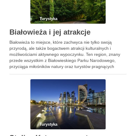
Turystyka
Białowieża i jej atrakcje
Białowieża to miejsce, które zachwyca nie tylko swoją
przyrodą, ale także bogactwem atrakcji kulturalnych i
możliwościami aktywnego wypoczynku. Ten region, znany
przede wszystkim z Białowieskiego Parku Narodowego,
przyciąga miłośników natury oraz turystów pragnących
odkrywać lokalne tradycje. Warto również zwrócić uwagę na
różnorodne wydarzenia kulturalne, które odbywają się przez
cały rok, …
Turystyka