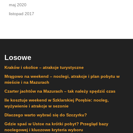
maj 2020
listopad 2017
Losowe
Kraków i okolice – atrakcje turystyczne
Mrągowo na weekend – noclegi, atrakcje i plan pobytu w
mieście i na Mazurach
Czarter jachtów na Mazurach – tak należy spędzić czas
Ile kosztuje weekend w Szklarskiej Porębie: nocleg,
wyżywienie i atrakcje w sezonie
Dlaczego warto wybrać się do Szczyrku?
Gdzie spać w Ustce na krótki pobyt? Przegląd bazy
noclegowej i kluczowe kryteria wyboru