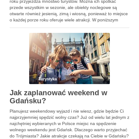
roku przyjeżdża mnóstwo turystów. Można ich spotkać
przede wszystkim w sezonie, ale obiekty noclegowe są
otwarte również jesienią, zimą i wiosną, ponieważ to miejsce
o każdej porze roku oferuje wiele atrakcji. W poniższym
artykule przedstawiamy najważniejsze powody, dla których
warto odwiedzić Mielno. …
Turystyka
Jak zaplanować weekend w
Gdańsku?
Planujesz weekendowy wyjazd i nie wiesz, gdzie będzie Ci
najprzyjemniej spędzić wolny czas? Już od wielu lat jednym z
najchętniej wybieranych w Polsce miejsc na spędzenie
wolnego weekendu jest Gdańsk. Dlaczego warto przyjechać
do Trójmiasta? Jakie atrakcje czekają na Ciebie w Gdańsku?