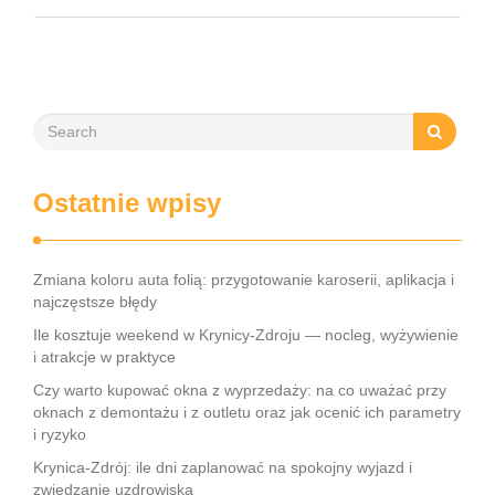
Jak zaplanować idealny weekend w Gdańsku? Zwiedzanie
miasta …
Ostatnie wpisy
Zmiana koloru auta folią: przygotowanie karoserii, aplikacja i
najczęstsze błędy
Ile kosztuje weekend w Krynicy-Zdroju — nocleg, wyżywienie
i atrakcje w praktyce
Czy warto kupować okna z wyprzedaży: na co uważać przy
oknach z demontażu i z outletu oraz jak ocenić ich parametry
i ryzyko
Krynica-Zdrój: ile dni zaplanować na spokojny wyjazd i
zwiedzanie uzdrowiska