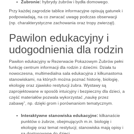
Żubronie:
hybrydy żubrów i bydła domowego.
Przy każdej zagrodzie tablice informacyjne opisują gatunek i
podpowiadają, na co zwracać uwagę podczas obserwacji
(np. charakterystyczne zachowania oraz tropy zwierząt).
Pawilon edukacyjny i
udogodnienia dla rodzin
Pawilon edukacyjny w Rezerwacie Pokazowym Żubrów pełni
funkcję centrum informacji dla rodzin z dziećmi. Działa tu
nowoczesna, multimedialna sala edukacyjna z kilkunastoma
stanowiskami, na których można poznać historię, biologię,
ekologię oraz zjawisko restytucji żubra. Wystawy są
zaprojektowane w sposób intuicyjny i bezpieczny dla dzieci, a
część materiałów pozwala wykorzystać „naukę przez
zabawę”, np. dzięki grom i porównaniom tematycznym.
Interaktywne stanowiska edukacyjne:
kilkanaście
punktów o żubrze, obejmujących m.in. biologię i
ekologię oraz temat restytucji; stanowiska mają opisy i
są dostosowane do dzieci.