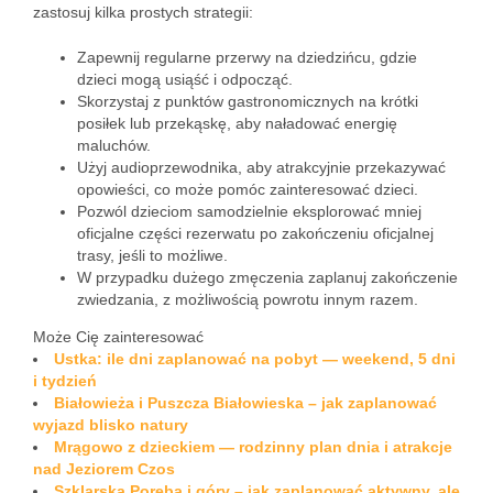
zastosuj kilka prostych strategii:
Zapewnij regularne przerwy na dziedzińcu, gdzie
dzieci mogą usiąść i odpocząć.
Skorzystaj z punktów gastronomicznych na krótki
posiłek lub przekąskę, aby naładować energię
maluchów.
Użyj audioprzewodnika, aby atrakcyjnie przekazywać
opowieści, co może pomóc zainteresować dzieci.
Pozwól dzieciom samodzielnie eksplorować mniej
oficjalne części rezerwatu po zakończeniu oficjalnej
trasy, jeśli to możliwe.
W przypadku dużego zmęczenia zaplanuj zakończenie
zwiedzania, z możliwością powrotu innym razem.
Może Cię zainteresować
Ustka: ile dni zaplanować na pobyt — weekend, 5 dni
i tydzień
Białowieża i Puszcza Białowieska – jak zaplanować
wyjazd blisko natury
Mrągowo z dzieckiem — rodzinny plan dnia i atrakcje
nad Jeziorem Czos
Szklarska Poręba i góry – jak zaplanować aktywny, ale