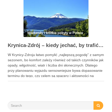
Weekendy i krótkie pobyty w Polsce
Krynica-Zdrój – kiedy jechać, by trafić na najlepszą pogodę i sezon letni lub zimowy
W Krynicy-Zdroju łatwo pomylić „najlepszą pogodę” z samym
sezonem, bo komfort zależy również od takich czynników jak
opady, wilgotność, wiatr i liczba dni słonecznych. Dlatego
przy planowaniu wyjazdu sensowniejsze bywa dopasowanie
terminu do tego, czy celem są spacery i aktywności na
świeżym powietrzu, czy intensywne narciarstwo. Krynica-
Zdrój pozostaje atrakcyjna przez …