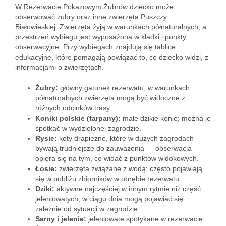
W Rezerwacie Pokazowym Żubrów dziecko może
obserwować żubry oraz inne zwierzęta Puszczy
Białowieskiej. Zwierzęta żyją w warunkach półnaturalnych, a
przestrzeń wybiegu jest wyposażona w kładki i punkty
obserwacyjne. Przy wybiegach znajdują się tablice
edukacyjne, które pomagają powiązać to, co dziecko widzi, z
informacjami o zwierzętach.
Żubry:
główny gatunek rezerwatu; w warunkach
półnaturalnych zwierzęta mogą być widoczne z
różnych odcinków trasy.
Koniki polskie (tarpany):
małe dzikie konie; można je
spotkać w wydzielonej zagrodzie.
Rysie:
koty drapieżne, które w dużych zagrodach
bywają trudniejsze do zauważenia — obserwacja
opiera się na tym, co widać z punktów widokowych.
Łosie:
zwierzęta związane z wodą; często pojawiają
się w pobliżu zbiorników w obrębie rezerwatu.
Dziki:
aktywne najczęściej w innym rytmie niż część
jeleniowatych; w ciągu dnia mogą pojawiać się
zależnie od sytuacji w zagrodzie.
Sarny i jelenie:
jeleniowate spotykane w rezerwacie.