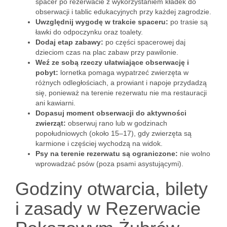
spacer po rezerwacie z wykorzystaniem kładek do
obserwacji i tablic edukacyjnych przy każdej zagrodzie.
Uwzględnij wygodę w trakcie spaceru:
po trasie są
ławki do odpoczynku oraz toalety.
Dodaj etap zabawy:
po części spacerowej daj
dzieciom czas na plac zabaw przy pawilonie.
Weź ze sobą rzeczy ułatwiające obserwację i
pobyt:
lornetka pomaga wypatrzeć zwierzęta w
różnych odległościach, a prowiant i napoje przydadzą
się, ponieważ na terenie rezerwatu nie ma restauracji
ani kawiarni.
Dopasuj moment obserwacji do aktywności
zwierząt:
obserwuj rano lub w godzinach
popołudniowych (około 15–17), gdy zwierzęta są
karmione i częściej wychodzą na widok.
Psy na terenie rezerwatu są ograniczone:
nie wolno
wprowadzać psów (poza psami asystującymi).
Godziny otwarcia, bilety
i zasady w Rezerwacie