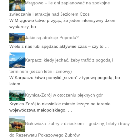
Mrągowo – ile dni zaplanować na spokojne
zwiedzanie i atrakcje nad Jeziorem Czos
W Mrągowie łatwo przyjąć, że jeden intensywny dzień
wystarczy, bo …
Jakie są atrakcje Popradu?
Wielu z nas lubi spędzać aktywnie czas – czy to …
Karpacz: kiedy jechać, żeby trafić z pogodą i
terminem (sezon letni i zimowy)
W Karpaczu łatwo pomylić „sezon” z typową pogodą, bo
latem …
Krynica-Zdrój w otoczeniu pięknych gór
Krynica Zdrój to niewielkie miasto leżące na terenie
województwa małopolskiego. …
Białowieża: żubry z dzieckiem – godziny, bilety i trasy
do Rezerwatu Pokazowego Żubrów