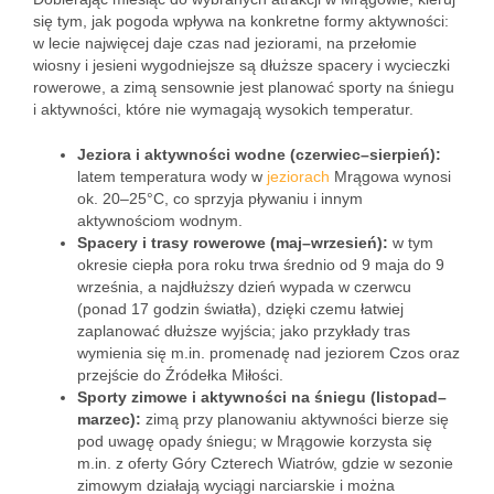
się tym, jak pogoda wpływa na konkretne formy aktywności:
w lecie najwięcej daje czas nad jeziorami, na przełomie
wiosny i jesieni wygodniejsze są dłuższe spacery i wycieczki
rowerowe, a zimą sensownie jest planować sporty na śniegu
i aktywności, które nie wymagają wysokich temperatur.
Jeziora i aktywności wodne (czerwiec–sierpień):
latem temperatura wody w
jeziorach
Mrągowa wynosi
ok. 20–25°C, co sprzyja pływaniu i innym
aktywnościom wodnym.
Spacery i trasy rowerowe (maj–wrzesień):
w tym
okresie ciepła pora roku trwa średnio od 9 maja do 9
września, a najdłuższy dzień wypada w czerwcu
(ponad 17 godzin światła), dzięki czemu łatwiej
zaplanować dłuższe wyjścia; jako przykłady tras
wymienia się m.in. promenadę nad jeziorem Czos oraz
przejście do Źródełka Miłości.
Sporty zimowe i aktywności na śniegu (listopad–
marzec):
zimą przy planowaniu aktywności bierze się
pod uwagę opady śniegu; w Mrągowie korzysta się
m.in. z oferty Góry Czterech Wiatrów, gdzie w sezonie
zimowym działają wyciągi narciarskie i można