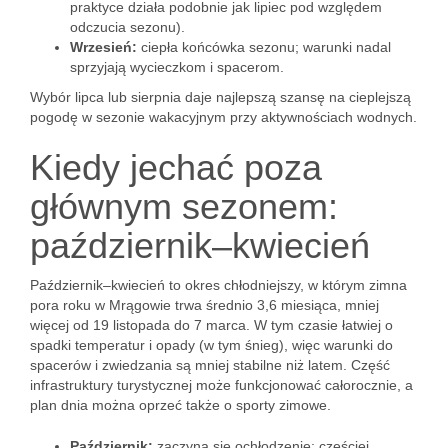
praktyce działa podobnie jak lipiec pod względem
odczucia sezonu).
Wrzesień:
ciepła końcówka sezonu; warunki nadal
sprzyjają wycieczkom i spacerom.
Wybór lipca lub sierpnia daje najlepszą szansę na cieplejszą
pogodę w sezonie wakacyjnym przy aktywnościach wodnych.
Kiedy jechać poza
głównym sezonem:
październik–kwiecień
Październik–kwiecień to okres chłodniejszy, w którym zimna
pora roku w Mrągowie trwa średnio 3,6 miesiąca, mniej
więcej od 19 listopada do 7 marca. W tym czasie łatwiej o
spadki temperatur i opady (w tym śnieg), więc warunki do
spacerów i zwiedzania są mniej stabilne niż latem. Część
infrastruktury turystycznej może funkcjonować całorocznie, a
plan dnia można oprzeć także o sporty zimowe.
Październik:
zaczyna się ochłodzenie; częściej