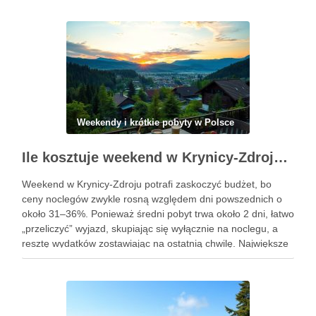
Weekendy i krótkie pobyty w Polsce
Ile kosztuje weekend w Krynicy-Zdroju — nocleg, wyżywienie i atrakcje w praktyce
Weekend w Krynicy-Zdroju potrafi zaskoczyć budżet, bo
ceny noclegów zwykle rosną względem dni powszednich o
około 31–36%. Ponieważ średni pobyt trwa około 2 dni, łatwo
„przeliczyć” wyjazd, skupiając się wyłącznie na noclegu, a
resztę wydatków zostawiając na ostatnią chwilę. Największe
znaczenie mają więc standard i lokalizacja noclegu oraz to,
ile …