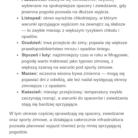
wybierane na spokojniejsze spacery i zwiedzanie, gdy
jesienna pogoda pozwala na dłuższe wyjścia.
Listopad:
okres wyraźnie chłodniejszy, w którym
warunki sprzyjające wyjściom na zewnątrz są słabsze
— to zwykle miesiąc z większym ryzykiem chłodu i
opadów.
Grudzień:
trwa przejście do zimy; pojawia się większe
prawdopodobieństwo mrozu i opadów śniegu.
Styczeń i luty:
najzimniejszy czas w roku w Mrągowie;
pogodę warto traktować jako typowo zimową, z
większą szansą na warunki pod sporty zimowe.
Marzec:
wczesna wiosna bywa zmienna — mogą się
pojawiać dni z odwilżą, ale też nadal występują okresy
zimniejsze i z opadami.
Kwiecień:
miesiąc przejściowy; temperatury zwykle
zaczynają rosnąć, a warunki do spacerów i zwiedzania
stają się bardziej sprzyjające.
W tym okresie częściej sprawdzają się spacery, zwiedzanie
oraz sporty zimowe, a działająca całorocznie infrastruktura
pozwala planować wyjazd również przy mniej sprzyjającej
pogodzie.