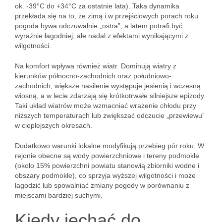
ok. -39°C do +34°C za ostatnie lata). Taka dynamika
przekłada się na to, że zimą i w przejściowych porach roku
pogoda bywa odczuwalnie „ostra”, a latem potrafi być
wyraźnie łagodniej, ale nadal z efektami wynikającymi z
wilgotności.
Na komfort wpływa również wiatr. Dominują wiatry z
kierunków północno-zachodnich oraz południowo-
zachodnich; większe nasilenie występuje jesienią i wczesną
wiosną, a w lecie zdarzają się krótkotrwałe silniejsze epizody.
Taki układ wiatrów może wzmacniać wrażenie chłodu przy
niższych temperaturach lub zwiększać odczucie „przewiewu”
w cieplejszych okresach.
Dodatkowo warunki lokalne modyfikują przebieg pór roku. W
rejonie obecne są wody powierzchniowe i tereny podmokłe
(około 15% powierzchni powiatu stanowią zbiorniki wodne i
obszary podmokłe), co sprzyja wyższej wilgotności i może
łagodzić lub spowalniać zmiany pogody w porównaniu z
miejscami bardziej suchymi.
Kiedy jechać do