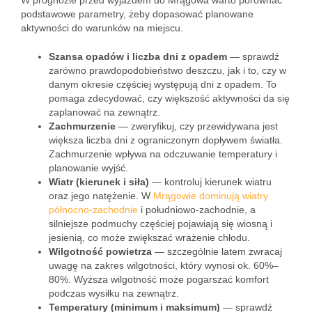
W prognozie przed wyjazdem do Mrągowa warto porównać
podstawowe parametry, żeby dopasować planowane
aktywności do warunków na miejscu.
Szansa opadów i liczba dni z opadem
— sprawdź
zarówno prawdopodobieństwo deszczu, jak i to, czy w
danym okresie częściej występują dni z opadem. To
pomaga zdecydować, czy większość aktywności da się
zaplanować na zewnątrz.
Zachmurzenie
— zweryfikuj, czy przewidywana jest
większa liczba dni z ograniczonym dopływem światła.
Zachmurzenie wpływa na odczuwanie temperatury i
planowanie wyjść.
Wiatr (kierunek i siła)
— kontroluj kierunek wiatru
oraz jego natężenie. W
Mrągowie dominują wiatry
północno-zachodnie
i południowo-zachodnie, a
silniejsze podmuchy częściej pojawiają się wiosną i
jesienią, co może zwiększać wrażenie chłodu.
Wilgotność powietrza
— szczególnie latem zwracaj
uwagę na zakres wilgotności, który wynosi ok. 60%–
80%. Wyższa wilgotność może pogarszać komfort
podczas wysiłku na zewnątrz.
Temperatury (minimum i maksimum)
— sprawdź