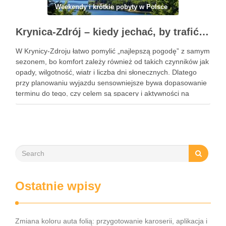
Weekendy i krótkie pobyty w Polsce
Krynica-Zdrój – kiedy jechać, by trafić na najlepszą pogodę i sezon letni lub zimowy
W Krynicy-Zdroju łatwo pomylić „najlepszą pogodę” z samym
sezonem, bo komfort zależy również od takich czynników jak
opady, wilgotność, wiatr i liczba dni słonecznych. Dlatego
przy planowaniu wyjazdu sensowniejsze bywa dopasowanie
terminu do tego, czy celem są spacery i aktywności na
świeżym powietrzu, czy intensywne narciarstwo. Krynica-
Zdrój pozostaje atrakcyjna przez …
Ostatnie wpisy
Zmiana koloru auta folią: przygotowanie karoserii, aplikacja i