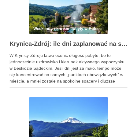
Weekendy i krótkie pobyty w Polsce
Krynica-Zdrój: ile dni zaplanować na spokojny wyjazd i zwiedzanie uzdrowiska
W Krynicy-Zdroju łatwo ocenić długość pobytu, bo to
jednocześnie uzdrowisko i kierunek aktywnego wypoczynku
w Beskidzie Sądeckim. Jeśli dni jest za mało, tempo może
się koncentrować na samych „punktach obowiązkowych” w
mieście, a mniej zostaje na spokojne spacery i dłuższe
wyjścia poza centrum. Najprościej dopasować liczbę dni do
celu: inaczej …