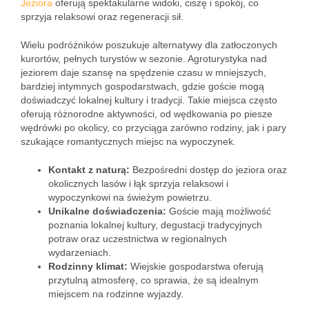
Jeziora
oferują spektakularne widoki, ciszę i spokój, co
sprzyja relaksowi oraz regeneracji sił.
Wielu podróżników poszukuje alternatywy dla zatłoczonych
kurortów, pełnych turystów w sezonie. Agroturystyka nad
jeziorem daje szansę na spędzenie czasu w mniejszych,
bardziej intymnych gospodarstwach, gdzie goście mogą
doświadczyć lokalnej kultury i tradycji. Takie miejsca często
oferują różnorodne aktywności, od wędkowania po piesze
wędrówki po okolicy, co przyciąga zarówno rodziny, jak i pary
szukające romantycznych miejsc na wypoczynek.
Kontakt z naturą:
Bezpośredni dostęp do jeziora oraz
okolicznych lasów i łąk sprzyja relaksowi i
wypoczynkowi na świeżym powietrzu.
Unikalne doświadczenia:
Goście mają możliwość
poznania lokalnej kultury, degustacji tradycyjnych
potraw oraz uczestnictwa w regionalnych
wydarzeniach.
Rodzinny klimat:
Wiejskie gospodarstwa oferują
przytulną atmosferę, co sprawia, że są idealnym
miejscem na rodzinne wyjazdy.