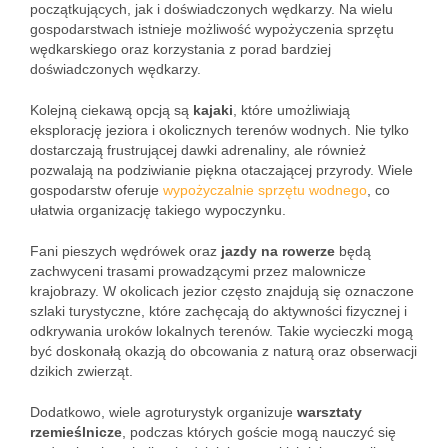
początkujących, jak i doświadczonych wędkarzy. Na wielu
gospodarstwach istnieje możliwość wypożyczenia sprzętu
wędkarskiego oraz korzystania z porad bardziej
doświadczonych wędkarzy.
Kolejną ciekawą opcją są
kajaki
, które umożliwiają
eksplorację jeziora i okolicznych terenów wodnych. Nie tylko
dostarczają frustrującej dawki adrenaliny, ale również
pozwalają na podziwianie piękna otaczającej przyrody. Wiele
gospodarstw oferuje
wypożyczalnie sprzętu wodnego
, co
ułatwia organizację takiego wypoczynku.
Fani pieszych wędrówek oraz
jazdy na rowerze
będą
zachwyceni trasami prowadzącymi przez malownicze
krajobrazy. W okolicach jezior często znajdują się oznaczone
szlaki turystyczne, które zachęcają do aktywności fizycznej i
odkrywania uroków lokalnych terenów. Takie wycieczki mogą
być doskonałą okazją do obcowania z naturą oraz obserwacji
dzikich zwierząt.
Dodatkowo, wiele agroturystyk organizuje
warsztaty
rzemieślnicze
, podczas których goście mogą nauczyć się