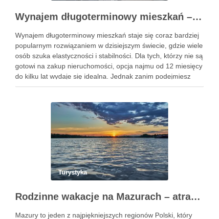
Wynajem długoterminowy mieszkań – kluczowe wskazówki dla przyszłych najemców
Wynajem długoterminowy mieszkań staje się coraz bardziej
popularnym rozwiązaniem w dzisiejszym świecie, gdzie wiele
osób szuka elastyczności i stabilności. Dla tych, którzy nie są
gotowi na zakup nieruchomości, opcja najmu od 12 miesięcy
do kilku lat wydaje się idealna. Jednak zanim podejmiesz
decyzję, warto zrozumieć kluczowe aspekty, takie jak
lokalizacja, …
Turystyka
Rodzinne wakacje na Mazurach – atrakcje, które musisz poznać i jak zaplanować idealny wypoczynek
Mazury to jeden z najpiękniejszych regionów Polski, który