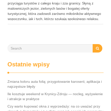
przyciąga turystów z całego kraju i zza granicy. Słyną z
malowniczych jezior, zielonych lasów i bogatej oferty
turystycznej, która zadowoli zarówno miłośników aktywnego
wypoczynku, jak i tych, którzy szukają spokojnego relaksu.
Dla rodzin, które planują wakacje z dziećmi, Mazury oferują
wiele atrakcji …
Ostatnie wpisy
Zmiana koloru auta folią: przygotowanie karoserii, aplikacja i
najczęstsze błędy
Ile kosztuje weekend w Krynicy-Zdroju — nocleg, wyżywienie
i atrakcje w praktyce
Czy warto kupować okna z wyprzedaży: na co uważać przy