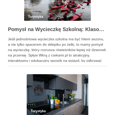
Turystyka
Pomysł na Wycieczkę Szkolną: Klasowy Wyjazd, Najciekawszy Cel – Spływ Wkrą z rzekami.pl
Jeśli jednodniowa wycieczka szkolna ma być hitem sezonu,
a nie tylko spacerem do sklepiku po żelki, to mamy pomysł
na wycieczkę, który rozrusza rówieśników lepiej niż dzwonek
na przerwę. Spływ Wkrą z rzekami.pl to atrakcyjny,
interaktywny i edukacyjny sposób na wyjazd, by odkrywać
malowniczy szlak wodny, poznać ciekawe miejsca i …
Turystyka