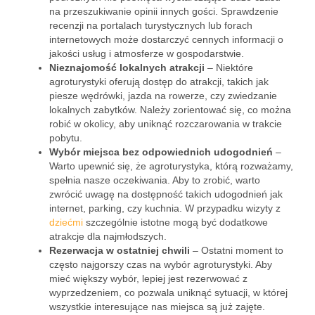
na przeszukiwanie opinii innych gości. Sprawdzenie
recenzji na portalach turystycznych lub forach
internetowych może dostarczyć cennych informacji o
jakości usług i atmosferze w gospodarstwie.
Nieznajomość lokalnych atrakcji
– Niektóre
agroturystyki oferują dostęp do atrakcji, takich jak
piesze wędrówki, jazda na rowerze, czy zwiedzanie
lokalnych zabytków. Należy zorientować się, co można
robić w okolicy, aby uniknąć rozczarowania w trakcie
pobytu.
Wybór miejsca bez odpowiednich udogodnień
–
Warto upewnić się, że agroturystyka, którą rozważamy,
spełnia nasze oczekiwania. Aby to zrobić, warto
zwrócić uwagę na dostępność takich udogodnień jak
internet, parking, czy kuchnia. W przypadku wizyty z
dziećmi
szczególnie istotne mogą być dodatkowe
atrakcje dla najmłodszych.
Rezerwacja w ostatniej chwili
– Ostatni moment to
często najgorszy czas na wybór agroturystyki. Aby
mieć większy wybór, lepiej jest rezerwować z
wyprzedzeniem, co pozwala uniknąć sytuacji, w której
wszystkie interesujące nas miejsca są już zajęte.