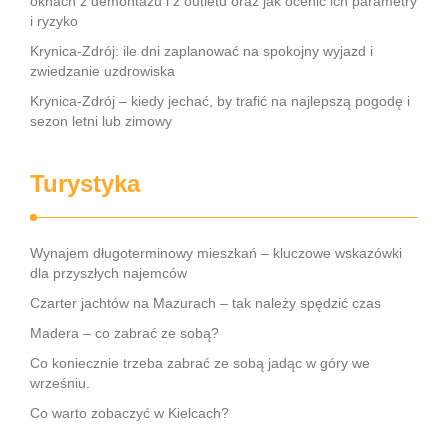
oknach z demontażu i z outletu oraz jak ocenić ich parametry
i ryzyko
Krynica-Zdrój: ile dni zaplanować na spokojny wyjazd i
zwiedzanie uzdrowiska
Krynica-Zdrój – kiedy jechać, by trafić na najlepszą pogodę i
sezon letni lub zimowy
Turystyka
Wynajem długoterminowy mieszkań – kluczowe wskazówki
dla przyszłych najemców
Czarter jachtów na Mazurach – tak należy spędzić czas
Madera – co zabrać ze sobą?
Co koniecznie trzeba zabrać ze sobą jadąc w góry we
wrześniu.
Co warto zobaczyć w Kielcach?