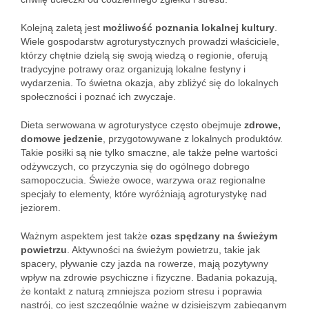
Kolejną zaletą jest
możliwość poznania lokalnej kultury
.
Wiele gospodarstw agroturystycznych prowadzi właściciele,
którzy chętnie dzielą się swoją wiedzą o regionie, oferują
tradycyjne potrawy oraz organizują lokalne festyny i
wydarzenia. To świetna okazja, aby zbliżyć się do lokalnych
społeczności i poznać ich zwyczaje.
Dieta serwowana w agroturystyce często obejmuje
zdrowe,
domowe jedzenie
, przygotowywane z lokalnych produktów.
Takie posiłki są nie tylko smaczne, ale także pełne wartości
odżywczych, co przyczynia się do ogólnego dobrego
samopoczucia. Świeże owoce, warzywa oraz regionalne
specjały to elementy, które wyróżniają agroturystykę nad
jeziorem.
Ważnym aspektem jest także
czas spędzany na świeżym
powietrzu
. Aktywności na świeżym powietrzu, takie jak
spacery, pływanie czy jazda na rowerze, mają pozytywny
wpływ na zdrowie psychiczne i fizyczne. Badania pokazują,
że kontakt z naturą zmniejsza poziom stresu i poprawia
nastrój, co jest szczególnie ważne w dzisiejszym zabieganym