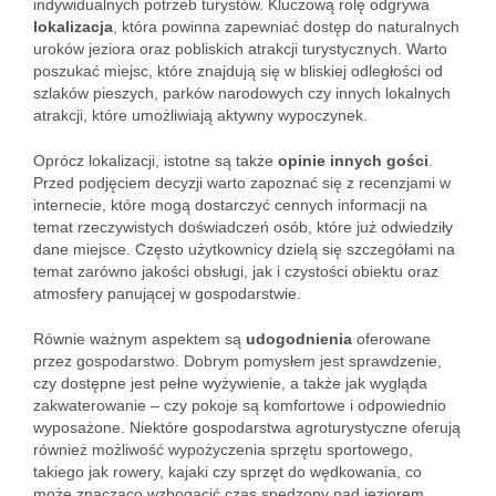
indywidualnych potrzeb turystów. Kluczową rolę odgrywa
lokalizacja
, która powinna zapewniać dostęp do naturalnych
uroków jeziora oraz pobliskich atrakcji turystycznych. Warto
poszukać miejsc, które znajdują się w bliskiej odległości od
szlaków pieszych, parków narodowych czy innych lokalnych
atrakcji, które umożliwiają aktywny wypoczynek.
Oprócz lokalizacji, istotne są także
opinie innych gości
.
Przed podjęciem decyzji warto zapoznać się z recenzjami w
internecie, które mogą dostarczyć cennych informacji na
temat rzeczywistych doświadczeń osób, które już odwiedziły
dane miejsce. Często użytkownicy dzielą się szczegółami na
temat zarówno jakości obsługi, jak i czystości obiektu oraz
atmosfery panującej w gospodarstwie.
Równie ważnym aspektem są
udogodnienia
oferowane
przez gospodarstwo. Dobrym pomysłem jest sprawdzenie,
czy dostępne jest pełne wyżywienie, a także jak wygląda
zakwaterowanie – czy pokoje są komfortowe i odpowiednio
wyposażone. Niektóre gospodarstwa agroturystyczne oferują
również możliwość wypożyczenia sprzętu sportowego,
takiego jak rowery, kajaki czy sprzęt do wędkowania, co
może znacząco wzbogacić czas spędzony nad jeziorem.