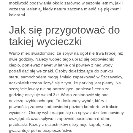
możliwość podziwiania okolic zarówno w sezonie letnim, jak i
wczesną jesienią, kiedy natura zaczyna mienić się pięknymi
kolorami.
Jak się przygotować do
takiej wycieczki
Warto mieć świadomość, że spływ na ogół nie trwa krócej niż
dwie godziny. Należy wobec tego ubrać się odpowiednio
ciepło, ponieważ nawet w letnie dni powiew z nad wody
potrafi dać się we znaki. Osoby dojeżdżające do punktu
startu samochodem mogą śmiało zaparkować w Szczawnicy,
aczkolwiek trzeba liczyć się z tym, że parking jest płatny. Na
szczęście kwoty nie są porażające, ponieważ cena za
godzinę oscyluje wokół 3zł. Warto zastanowić się nad
odzieżą szybkoschnącą. To doskonały wybór, który z
pewnością zapewni odpowiedni poziom komfortu w trakcie
wycieczki. Osoby wybierające się na spływ z dziećmi powinny
uwzględnić czas spływu i zapewnić pociechom drobne
przekąski. Każdy z uczestników otrzymuje kapok, który
gwarantuje pełne bezpieczeństwo.