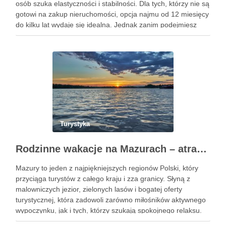
osób szuka elastyczności i stabilności. Dla tych, którzy nie są
gotowi na zakup nieruchomości, opcja najmu od 12 miesięcy
do kilku lat wydaje się idealna. Jednak zanim podejmiesz
decyzję, warto zrozumieć kluczowe aspekty, takie jak
lokalizacja, …
Turystyka
Rodzinne wakacje na Mazurach – atrakcje, które musisz poznać i jak zaplanować idealny wypoczynek
Mazury to jeden z najpiękniejszych regionów Polski, który
przyciąga turystów z całego kraju i zza granicy. Słyną z
malowniczych jezior, zielonych lasów i bogatej oferty
turystycznej, która zadowoli zarówno miłośników aktywnego
wypoczynku, jak i tych, którzy szukają spokojnego relaksu.
Dla rodzin, które planują wakacje z dziećmi, Mazury oferują