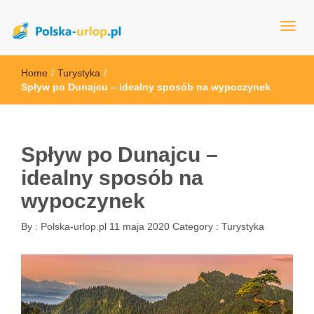
polska-urlop.pl
Home
/
Turystyka
/
Spływ po Dunajcu – idealny sposób na wypoczynek
Spływ po Dunajcu –
idealny sposób na
wypoczynek
By :
Polska-urlop.pl
11 maja 2020
Category :
Turystyka