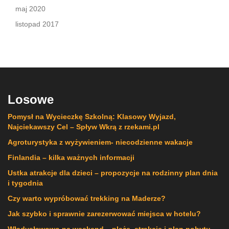
maj 2020
listopad 2017
Losowe
Pomysł na Wycieczkę Szkolną: Klasowy Wyjazd,
Najciekawszy Cel – Spływ Wkrą z rzekami.pl
Agroturystyka z wyżywieniem- niecodzienne wakacje
Finlandia – kilka ważnych informacji
Ustka atrakcje dla dzieci – propozycje na rodzinny plan dnia
i tygodnia
Czy warto wypróbować trekking na Maderze?
Jak szybko i sprawnie zarezerwować miejsca w hotelu?