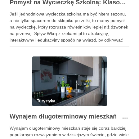
Pomysł na Wycieczkę Szkolną: Klasowy Wyjazd, Najciekawszy Cel – Spływ Wkrą z rzekami.pl
Jeśli jednodniowa wycieczka szkolna ma być hitem sezonu,
a nie tylko spacerem do sklepiku po żelki, to mamy pomysł
na wycieczkę, który rozrusza rówieśników lepiej niż dzwonek
na przerwę. Spływ Wkrą z rzekami.pl to atrakcyjny,
interaktywny i edukacyjny sposób na wyjazd, by odkrywać
malowniczy szlak wodny, poznać ciekawe miejsca i …
Turystyka
Wynajem długoterminowy mieszkań – kluczowe wskazówki dla przyszłych najemców
Wynajem długoterminowy mieszkań staje się coraz bardziej
popularnym rozwiązaniem w dzisiejszym świecie, gdzie wiele