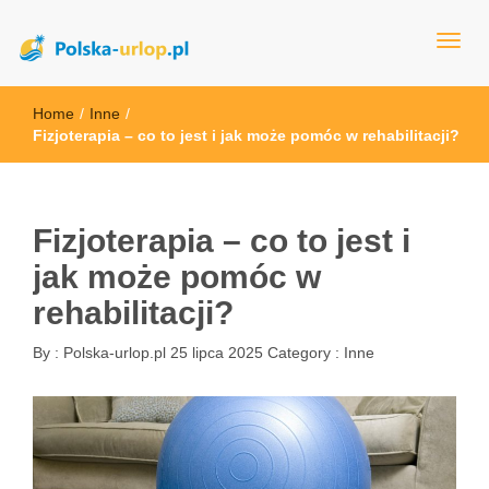
polska-urlop.pl
Home
/
Inne
/
Fizjoterapia – co to jest i jak może pomóc w rehabilitacji?
Fizjoterapia – co to jest i
jak może pomóc w
rehabilitacji?
By :
Polska-urlop.pl
25 lipca 2025
Category :
Inne