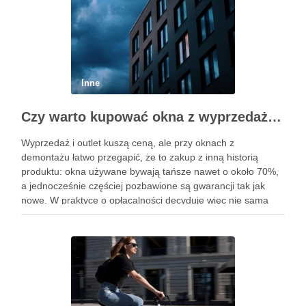
Inne
Czy warto kupować okna z wyprzedaży: na co uważać przy oknach z demontażu i z outletu oraz jak ocenić ich parametry i ryzyko
Wyprzedaż i outlet kuszą ceną, ale przy oknach z
demontażu łatwo przegapić, że to zakup z inną historią
produktu: okna używane bywają tańsze nawet o około 70%,
a jednocześnie częściej pozbawione są gwarancji tak jak
nowe. W praktyce o opłacalności decyduje więc nie sama
zniżka, lecz połączenie stanu technicznego, dokumentacji …