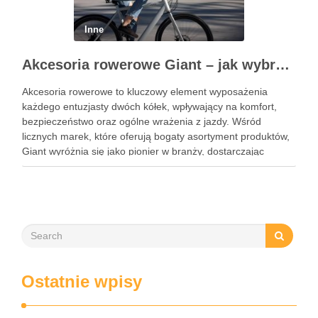
Inne
Akcesoria rowerowe Giant – jak wybrać najlepsze dodatki do swojego roweru?
Akcesoria rowerowe to kluczowy element wyposażenia
każdego entuzjasty dwóch kółek, wpływający na komfort,
bezpieczeństwo oraz ogólne wrażenia z jazdy. Wśród
licznych marek, które oferują bogaty asortyment produktów,
Giant wyróżnia się jako pionier w branży, dostarczając
innowacyjne rozwiązania już od 1972 roku. Od akcesoriów
serwisowych po zaawansowane komponenty dla rowerów
elektrycznych, …
Ostatnie wpisy