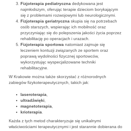
Fizjoterapia pediatryczna
dedykowana jest
najmłodszym, oferując terapie dzieciom borykającym
się z problemami rozwojowymi lub neurologicznymi.
Fizjoterapia geriatryczna
skupia się na potrzebach
osób starszych, wspierając ich mobilność oraz
przyczyniając się do polepszenia jakości życia poprzez
rehabilitację po operacjach i urazach.
Fizjoterapia sportowa
natomiast zajmuje się
leczeniem kontuzji związanych ze sportem oraz
poprawą wydolności fizycznej sportowców,
wykorzystując wyspecjalizowane techniki
rehabilitacyjne.
W Krakowie można także skorzystać z różnorodnych
zabiegów fizykoterapeutycznych, takich jak:
laseroterapia
,
ultradźwięki
,
magnetoterapia
,
krioterapia
.
Każda z tych metod charakteryzuje się unikalnymi
właściwościami terapeutycznymi i jest starannie dobierana do