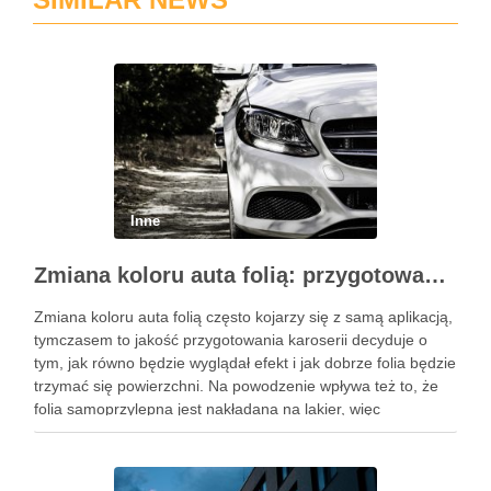
Inne
Zmiana koloru auta folią: przygotowanie karoserii, aplikacja i najczęstsze błędy
Zmiana koloru auta folią często kojarzy się z samą aplikacją,
tymczasem to jakość przygotowania karoserii decyduje o
tym, jak równo będzie wyglądał efekt i jak dobrze folia będzie
trzymać się powierzchni. Na powodzenie wpływa też to, że
folia samoprzylepna jest nakładana na lakier, więc
odpowiednie czyszczenie i wyrównanie podłoża są …